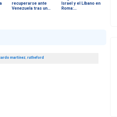
a
recuperarse ante
Israel y el Líbano en
Venezuela tras un
Roma:…
duro…
cardo martínez
,
rutheford