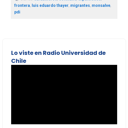
frontera
,
luis eduardo thayer
,
migrantes
,
monsalve
,
pdi
Lo viste en Radio Universidad de
Chile