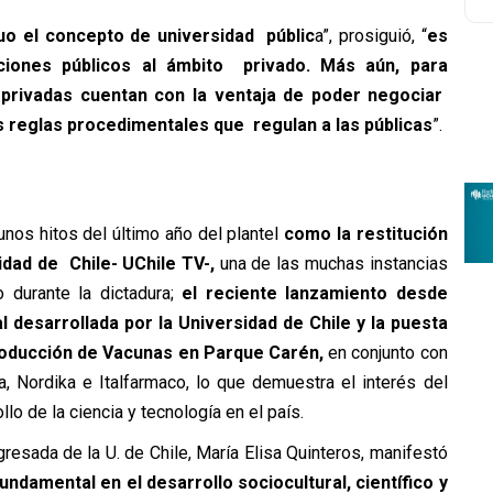
o el concepto de universidad públic
a”, prosiguió, “
es
unciones públicos al ámbito privado. Más aún, para
s privadas cuentan con la ventaja de poder negociar
s reglas procedimentales que regulan a las públicas
”.
unos hitos del último año del plantel
como la restitución
idad de Chile- UChile TV-,
una de las muchas instancias
 durante la dictadura;
el reciente lanzamiento desde
 desarrollada por la Universidad de Chile y la puesta
roducción de Vacunas en Parque Carén,
en conjunto con
a, Nordika e Italfarmaco, lo que demuestra el interés del
lo de la ciencia y tecnología en el país.
gresada de la U. de Chile, María Elisa Quinteros, manifestó
fundamental en el desarrollo sociocultural, científico y