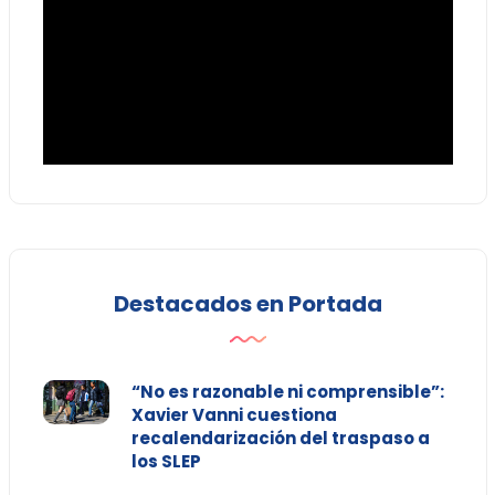
Destacados en Portada
“No es razonable ni comprensible”:
Xavier Vanni cuestiona
recalendarización del traspaso a
los SLEP