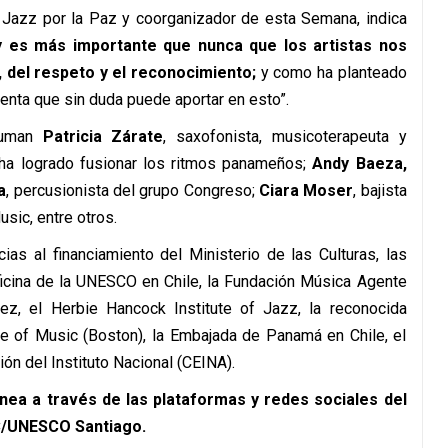
le Jazz por la Paz y coorganizador de esta Semana, indica
y es más importante que nunca que los artistas nos
, del respeto y el reconocimiento;
y como ha planteado
enta que sin duda puede aportar en esto”.
suman
Patricia Zárate
, saxofonista, musicoterapeuta y
 ha logrado fusionar los ritmos panameños;
Andy Baeza,
a
, percusionista del grupo Congreso;
Ciara Moser
, bajista
usic, entre otros.
as al financiamiento del Ministerio de las Culturas, las
Oficina de la UNESCO en Chile, la Fundación Música Agente
z, el Herbie Hancock Institute of Jazz, la reconocida
ge of Music (Boston), la Embajada de Panamá en Chile, el
ón del Instituto Nacional (CEINA).
ínea a través de las plataformas y redes sociales del
LC/UNESCO Santiago.