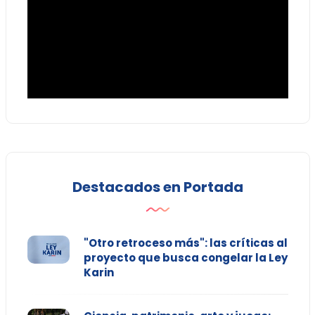
Destacados en Portada
"Otro retroceso más": las críticas al
proyecto que busca congelar la Ley
Karin