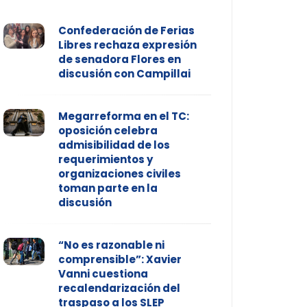
Confederación de Ferias
Libres rechaza expresión
de senadora Flores en
discusión con Campillai
Megarreforma en el TC:
oposición celebra
admisibilidad de los
requerimientos y
organizaciones civiles
toman parte en la
discusión
“No es razonable ni
comprensible”: Xavier
Vanni cuestiona
recalendarización del
traspaso a los SLEP