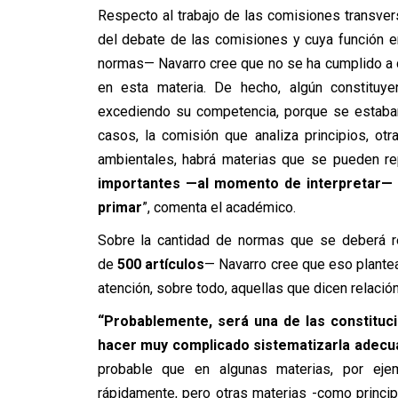
Respecto al trabajo de las comisiones transver
del debate de las comisiones y cuya función er
normas— Navarro cree que no se ha cumplido a c
en esta materia. De hecho, algún constituy
excediendo su competencia, porque se estaban
casos, la comisión que analiza principios, o
ambientales, habrá materias que se pueden re
importantes —al momento de interpretar— 
primar
”, comenta el académico.
Sobre la cantidad de normas que se deberá re
de
500 artículos
— Navarro cree que eso plantea
atención, sobre todo, aquellas que dicen relació
“Probablemente, será una de las constitu
hacer muy complicado sistematizarla adecu
probable que en algunas materias, por eje
rápidamente, pero otras materias -como princi