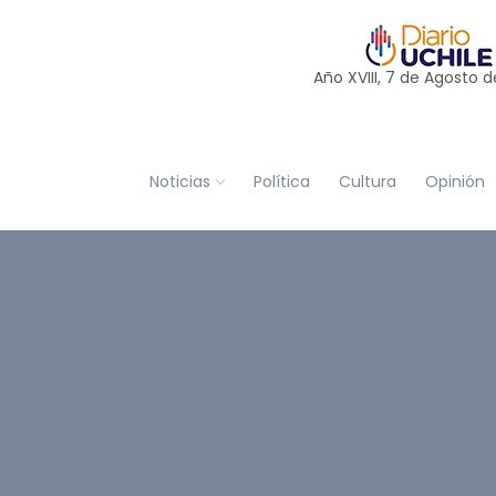
Año XVIII, 7 de
Agosto
d
Noticias
Política
Cultura
Opinión