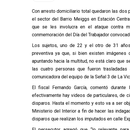
Con arresto domiciliario total quedaron las dos
el sector del Barrio Meiggs en Estación Central
que se les involucra en el ataque contra m
conmemoración del Día del Trabajador convocado 
Los sujetos, uno de 22 y el otro de 31 años
preventiva ya que, si bien existen imágenes
apuntando hacia la multitud, no está claro que 
las cuatro personas que fueron trasladadas a
comunicadora del equipo de la Señal 3 de La Vict
El fiscal Fernando García, comentó durante 
efectivamente hay videos de particulares, de c
disparos. Hasta el momento y esto va a ser ob
Ministerio del Interior a fin de hacer las indag
disparos que realizan los imputados en calle Ex
El persecutor agregó que “lo relevante para