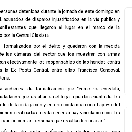
 personas detenidas durante la jornada de este domingo en
, acusados de disparos injustificados en la vía pública y
anifestantes que llegaron al lugar en el marco de la
por la Central Clasista.
, formalizados por el delito y quedaron con la medida
 de las cámaras del sector que los muestran con armas
sean efectivamente los responsables de las heridas contra
 la Ex Posta Central, entre ellas Francisca Sandoval,
oria.
la audiencia de formalización que “como se constata,
iudadanos que estaban en el lugar, que dan cuenta de los
jeto de la indagación y en eso contamos con el apoyo del
aciones destinadas a establecer si hay vinculación con los
posición con las personas que resultan lesionadas”.
 efectos de poder configurar los delitos, porque aquí