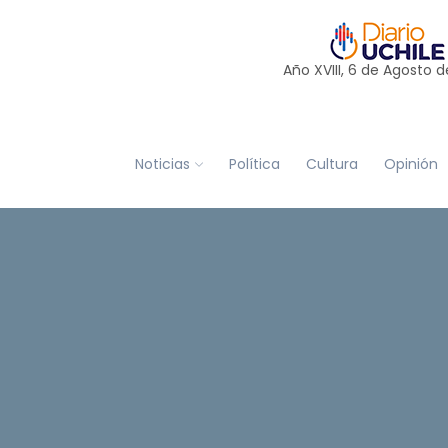
Año XVIII, 6 de
Agosto
d
Noticias
Política
Cultura
Opinión