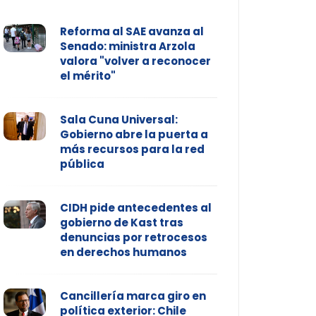
Reforma al SAE avanza al
Senado: ministra Arzola
valora "volver a reconocer
el mérito"
Sala Cuna Universal:
Gobierno abre la puerta a
más recursos para la red
pública
CIDH pide antecedentes al
gobierno de Kast tras
denuncias por retrocesos
en derechos humanos
Cancillería marca giro en
política exterior: Chile