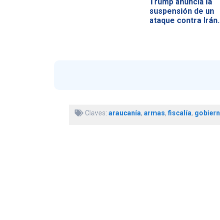
Trump anuncia la
suspensión de un
ataque contra Irán
Claves:
araucanía
,
armas
,
fiscalía
,
gobier