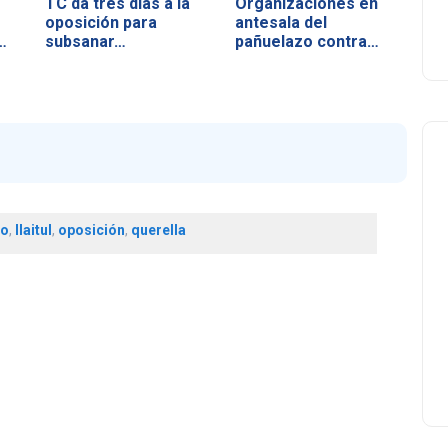
TC da tres días a la
Organizaciones en
oposición para
antesala del
…
subsanar…
pañuelazo contra…
no
,
llaitul
,
oposición
,
querella