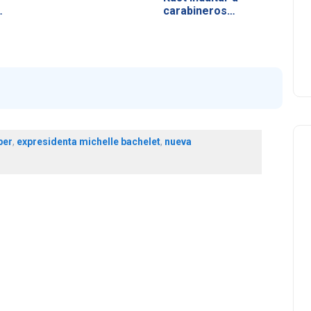
carabineros…
per
,
expresidenta michelle bachelet
,
nueva