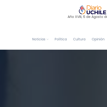
Año XVIII, 6 de
Agosto
d
Noticias
Política
Cultura
Opinión