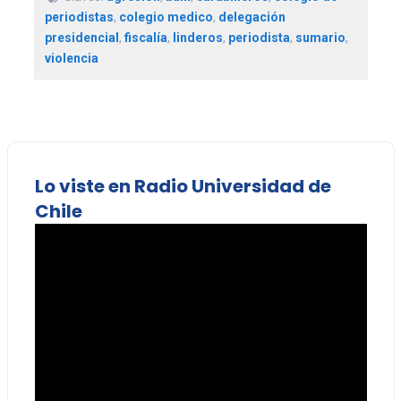
periodistas
,
colegio medico
,
delegación
presidencial
,
fiscalía
,
linderos
,
periodista
,
sumario
,
violencia
Lo viste en Radio Universidad de
Chile