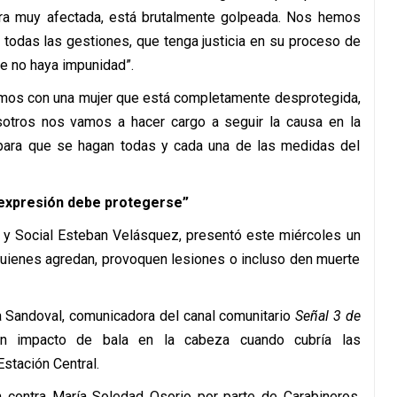
tra muy afectada, está brutalmente golpeada. Nos hemos
r todas las gestiones, que tenga justicia en su proceso de
e no haya impunidad”.
amos con una mujer que está completamente desprotegida,
osotros nos vamos a hacer cargo a seguir la causa en la
s para que se hagan todas y cada una de las medidas del
 expresión debe protegerse”
e y Social Esteban Velásquez, presentó este miércoles un
quienes agredan, provoquen lesiones o incluso den muerte
a Sandoval, comunicadora del canal comunitario
Señal 3 de
un impacto de bala en la cabeza cuando cubría las
stación Central.
contra María Soledad Osorio por parte de Carabineros,