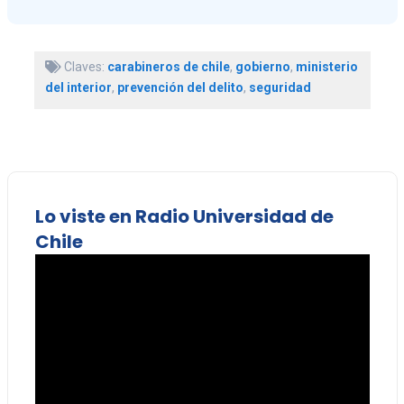
Claves:
carabineros de chile
,
gobierno
,
ministerio
del interior
,
prevención del delito
,
seguridad
Lo viste en Radio Universidad de
Chile