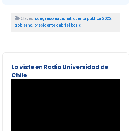
Claves:
congreso nacional
,
cuenta pública 2022
,
gobierno
,
presidente gabriel boric
Lo viste en Radio Universidad de
Chile