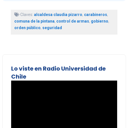
Claves:
alcaldesa claudia pizarro
,
carabineros
,
comuna de la pintana
,
control de armas
,
gobierno
,
orden público
,
seguridad
Lo viste en Radio Universidad de
Chile