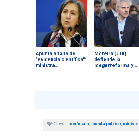
Apunta a falta de
Moreira (UDI)
"evidencia científica":
defiende la
ministra…
megarreforma y
acusa a la…
Claves:
confusam
,
cuenta pública
,
ministe