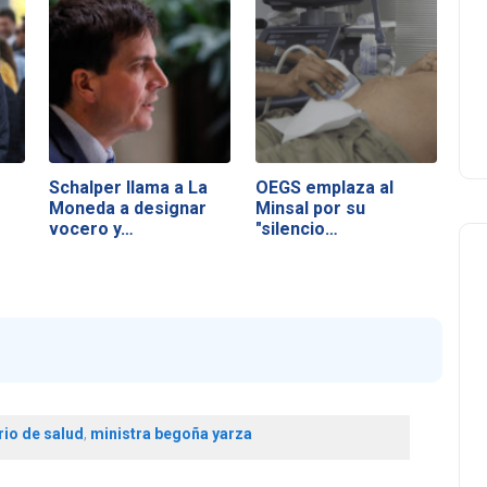
Schalper llama a La
OEGS emplaza al
Moneda a designar
Minsal por su
vocero y…
"silencio
inaceptable"…
rio de salud
,
ministra begoña yarza