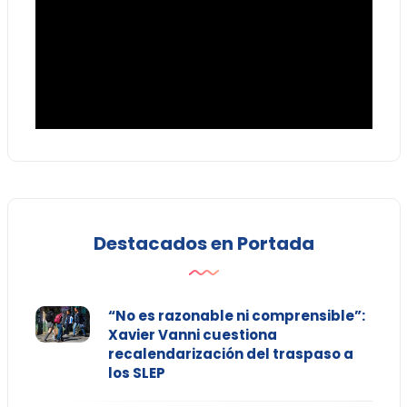
Destacados en Portada
“No es razonable ni comprensible”:
Xavier Vanni cuestiona
recalendarización del traspaso a
los SLEP