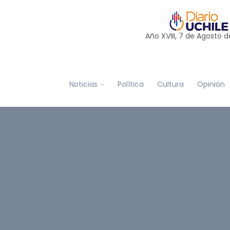
Año XVIII, 7 de
Agosto
d
Noticias
Política
Cultura
Opinión