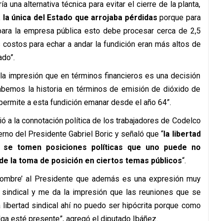
una alternativa técnica para evitar el cierre de la planta,
 la única del Estado que arrojaba pérdidas
porque para
 para la empresa pública esto debe procesar cerca de 2,5
 costos para echar a andar la fundición eran más altos de
ado”.
 la impresión que en términos financieros es una decisión
abemos la historia en términos de emisión de dióxido de
 permite a esta fundición emanar desde el año 64”.
ió a la connotación política de los trabajadores de Codelco
rno del Presidente Gabriel Boric y señaló que “
la libertad
e se tomen posiciones políticas que uno puede no
de la toma de posición en ciertos temas públicos
“.
hombre’ al Presidente que además es una expresión muy
d sindical y me da la impresión que las reuniones que se
 libertad sindical ahí no puedo ser hipócrita porque como
ga esté presente”, agregó el diputado Ibáñez.