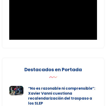
Destacados en Portada
“No es razonable ni comprensible”:
Xavier Vanni cuestiona
recalendarización del traspaso a
los SLEP