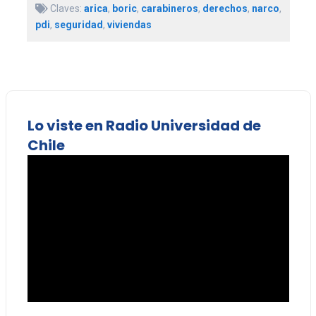
Claves:
arica
,
boric
,
carabineros
,
derechos
,
narco
,
pdi
,
seguridad
,
viviendas
Lo viste en Radio Universidad de
Chile