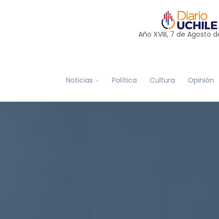
Año XVIII, 7 de
Agosto
d
Noticias
Política
Cultura
Opinión