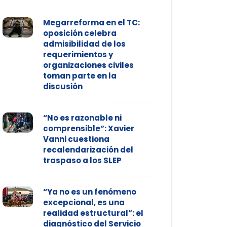
Megarreforma en el TC:
oposición celebra
admisibilidad de los
requerimientos y
organizaciones civiles
toman parte en la
discusión
“No es razonable ni
comprensible”: Xavier
Vanni cuestiona
recalendarización del
traspaso a los SLEP
“Ya no es un fenómeno
excepcional, es una
realidad estructural”: el
diagnóstico del Servicio