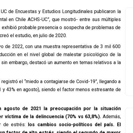
 UC de Encuestas y Estudios Longitudinales publicaron la
ntal en Chile ACHS-UC”, que mostró- entre sus múltiples
s exhibió probable presencia o sospecha de problemas de
eó el estudio, en julio de 2020.
yo de 2022, con una muestra representativa de 3 mil 600
cción en el nivel global de malestar psicológico de la
; sin embargo, destacó un aumento en temas relativos a la
registró el “miedo a contagiarse de Covid-19”, llegando a
1 y 43% en agosto), siendo el factor menos estresante de
 agosto de 2021 la preocupación por la situación
r víctima de la delincuencia (70% vs 63,8%).
Además,
r de estrés:
los cambios socio-políticos del país. El
 un factor de alto estrés, siendo el segundo de mayor