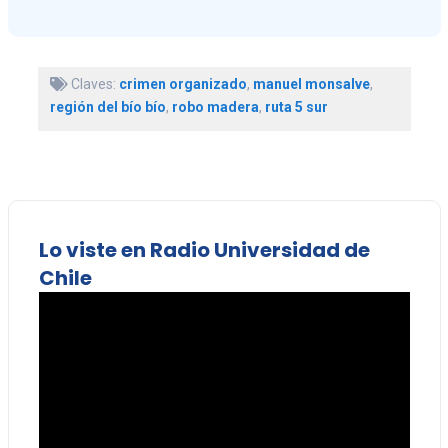
Claves:
crimen organizado
,
manuel monsalve
,
región del bío bío
,
robo madera
,
ruta 5 sur
Lo viste en Radio Universidad de
Chile