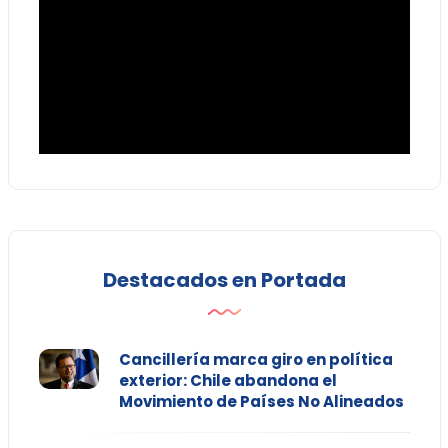
Destacados en Portada
Cancillería marca giro en política
exterior: Chile abandona el
Movimiento de Países No Alineados