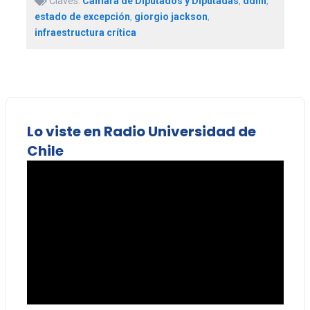
Claves:
Cámara de Diputados y Diputadas
,
ddhh
,
estado de excepción
,
giorgio jackson
,
infraestructura crítica
Lo viste en Radio Universidad de
Chile