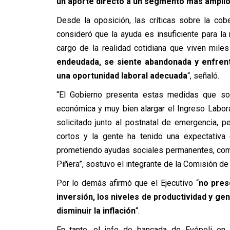
un aporte directo a un segmento más amplio
Desde la oposición, las críticas sobre la cob
consideró que la ayuda es insuficiente para la
cargo de la realidad cotidiana que viven miles
endeudada, se siente abandonada y enfrent
una oportunidad laboral adecuada
“, señaló.
“El Gobierno presenta estas medidas que so
económica y muy bien alargar el Ingreso Labo
solicitado junto al postnatal de emergencia,
cortos y la gente ha tenido una expectativa
prometiendo ayudas sociales permanentes, como 
Piñera”, sostuvo el integrante de la Comisión d
Por lo demás afirmó que el Ejecutivo “
no pres
inversión, los niveles de productividad y ge
disminuir la inflación
“.
En tanto, el jefe de bancada de Evópoli en 