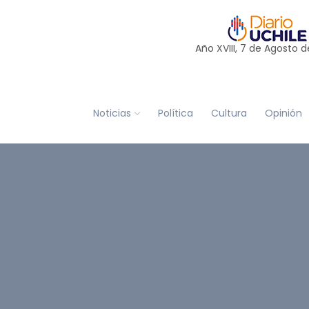
Año XVIII, 7 de
Agosto
d
Noticias
Política
Cultura
Opinión