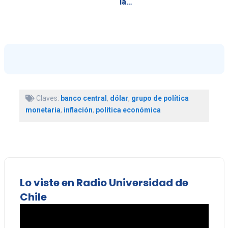
la…
Claves:
banco central
,
dólar
,
grupo de política
monetaria
,
inflación
,
política económica
Lo viste en Radio Universidad de
Chile