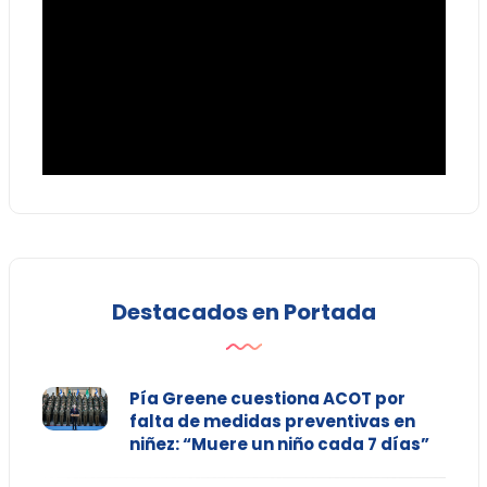
Destacados en Portada
Pía Greene cuestiona ACOT por
falta de medidas preventivas en
niñez: “Muere un niño cada 7 días”