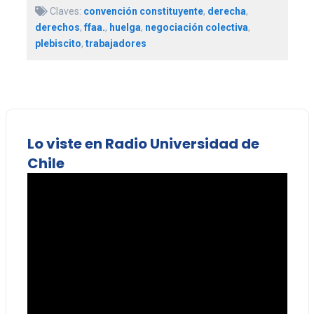
Claves:
convención constituyente
,
derecha
,
derechos
,
ffaa.
,
huelga
,
negociación colectiva
,
plebiscito
,
trabajadores
Lo viste en Radio Universidad de
Chile