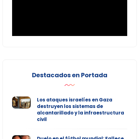
Destacados en Portada
Los ataques israelíes en Gaza
destruyen los sistemas de
alcantarillado y la infraestructura
civil
Duelo en el fútbol mundial: Fallece