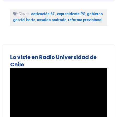
Claves:
cotización 6%
,
expresidente PS
,
gobierno
gabriel boric
,
osvaldo andrade
,
reforma previsional
Lo viste en Radio Universidad de
Chile