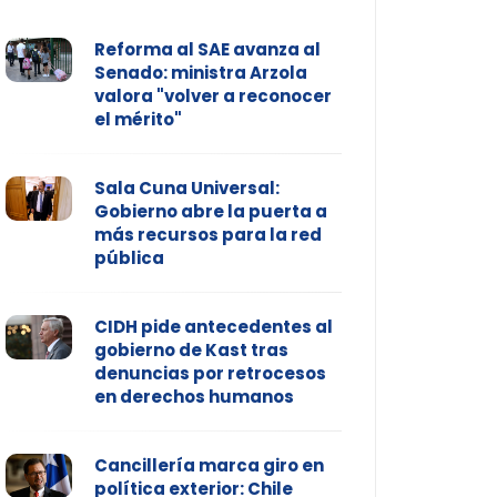
Reforma al SAE avanza al
Senado: ministra Arzola
valora "volver a reconocer
el mérito"
Sala Cuna Universal:
Gobierno abre la puerta a
más recursos para la red
pública
CIDH pide antecedentes al
gobierno de Kast tras
denuncias por retrocesos
en derechos humanos
Cancillería marca giro en
política exterior: Chile