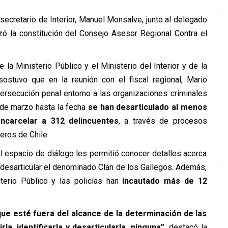
subsecretario de Interior, Manuel Monsalve, junto al delegado
zó la constitución del Consejo Asesor Regional Contra el
 la Ministerio Público y el Ministerio del Interior y de la
stuvo que en la reunión con el fiscal regional, Mario
persecución penal entorno a las organizaciones criminales
sde marzo hasta la fecha
se han desarticulado al menos
ncarcelar a 312 delincuentes
, a través de procesos
neros de Chile.
el espacio de diálogo les permitió conocer detalles acerca
a desarticular el denominado Clan de los Gallegos. Además,
terio Público y las policías han
incautado más de 12
que esté fuera del alcance de la determinación de las
la, identificarla y desarticularla, ninguna”,
destacó la