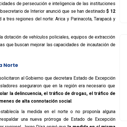
acidades de persecución e inteligencia de las instituciones
subsecretario de Interior anunció que se han destinado
$ 12
 tres regiones del norte: Arica y Parinacota, Tarapacá y
a dotación de vehículos policiales, equipos de extracción
tas que buscan mejorar las capacidades de incautación de
a Norte
solicitaron al Gobierno que decretara Estado de Excepción
isladores aseguraron que en la región era necesario que
olar la delincuencia, el tráfico de drogas, el tráfico de
menes de alta connotación social
.
stablecía la medida en el norte o no proponía alguna
a respaldar una nueva prórroga de Estado de Excepción
dor regional, Jorge Díaz opinó que
la medida en sí misma