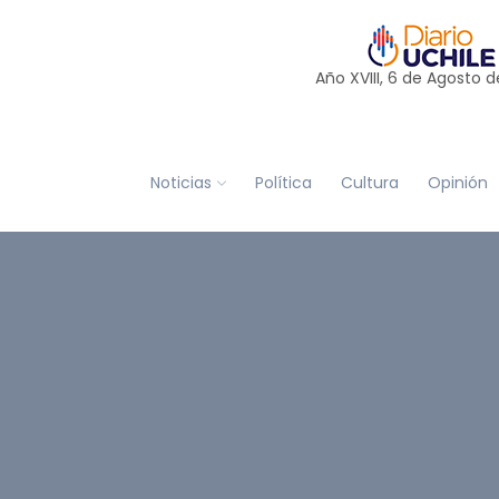
Año XVIII, 6 de
Agosto
d
Noticias
Política
Cultura
Opinión