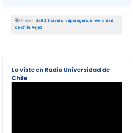
Claves:
GERO
,
harvard
,
superagers
,
universidad
de chile
,
vejez
Lo viste en Radio Universidad de
Chile