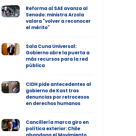
Reforma al SAE avanza al
Senado: ministra Arzola
valora "volver a reconocer
el mérito"
Sala Cuna Universal:
Gobierno abre la puerta a
más recursos para la red
pública
CIDH pide antecedentes al
gobierno de Kast tras
denuncias por retrocesos
en derechos humanos
Cancillería marca giro en
política exterior: Chile
abandona el Movimiento