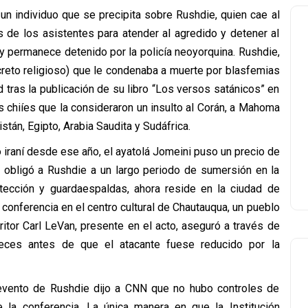
n individuo que se precipita sobre Rushdie, quien cae al
 de los asistentes para atender al agredido y detener al
 y permanece detenido por la policía neoyorquina. Rushdie,
creto religioso) que le condenaba a muerte por blasfemias
d tras la publicación de su libro “Los versos satánicos” en
 chiíes que la consideraron un insulto al Corán, a Mahoma
kistán, Egipto, Arabia Saudita y Sudáfrica.
iraní desde ese año, el ayatolá Jomeini puso un precio de
e obligó a Rushdie a un largo periodo de sumersión en la
otección y guardaespaldas, ahora reside en la ciudad de
 conferencia en el centro cultural de Chautauqua, un pueblo
itor Carl LeVan, presente en el acto, aseguró a través de
veces antes de que el atacante fuese reducido por la
l evento de Rushdie dijo a CNN que no hubo controles de
 la conferencia. La única manera en que la Institución