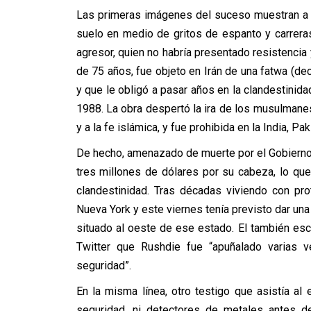
Las primeras imágenes del suceso muestran a u
suelo en medio de gritos de espanto y carreras
agresor, quien no habría presentado resistencia
de 75 años, fue objeto en Irán de una fatwa (de
y que le obligó a pasar años en la clandestinida
1988. La obra despertó la ira de los musulmanes
y a la fe islámica, y fue prohibida en la India, Pa
De hecho, amenazado de muerte por el Gobierno 
tres millones de dólares por su cabeza, lo qu
clandestinidad. Tras décadas viviendo con pr
Nueva York y este viernes tenía previsto dar una
situado al oeste de ese estado. El también escr
Twitter que Rushdie fue “apuñalado varias 
seguridad”.
En la misma línea, otro testigo que asistía a
seguridad, ni detectores de metales antes de