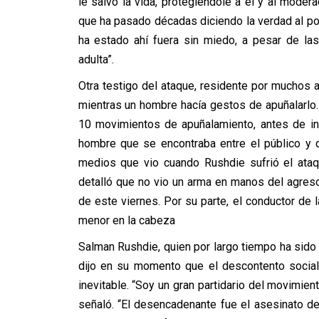
le salvó la vida, protegiéndole a él y al modera
que ha pasado décadas diciendo la verdad al p
ha estado ahí fuera sin miedo, a pesar de la
adulta”.
Otra testigo del ataque, residente por muchos 
mientras un hombre hacía gestos de apuñalarlo
10 movimientos de apuñalamiento, antes de inte
hombre que se encontraba entre el público y q
medios que vio cuando Rushdie sufrió el ataq
detalló que no vio un arma en manos del agresor,
de este viernes. Por su parte, el conductor de 
menor en la cabeza
Salman Rushdie, quien por largo tiempo ha sido un
dijo en su momento que el descontento social
inevitable. “Soy un gran partidario del movimie
señaló. “El desencadenante fue el asesinato d