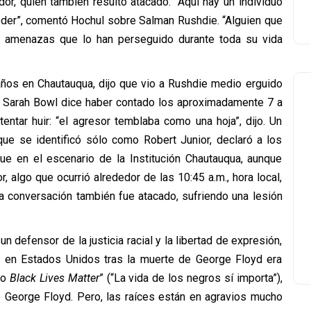
dor, quien también resultó atacado. “Aquí hay un individuo
oder”, comentó Hochul sobre Salman Rushdie. “Alguien que
s amenazas que lo han perseguido durante toda su vida
años en Chautauqua, dijo que vio a Rushdie medio erguido
. Sarah Bowl dice haber contado los aproximadamente 7 a
ntar huir: “el agresor temblaba como una hoja”, dijo. Un
ue se identificó sólo como Robert Junior, declaró a los
ue en el escenario de la Institución Chautauqua, aunque
 algo que ocurrió alrededor de las 10:45 a.m., hora local,
la conversación también fue atacado, sufriendo una lesión
 defensor de la justicia racial y la libertad de expresión,
 en Estados Unidos tras la muerte de George Floyd era
nto
Black Lives Matter
” (“La vida de los negros sí importa”),
e George Floyd. Pero, las raíces están en agravios mucho