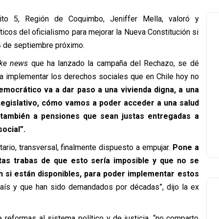
ito 5, Región de Coquimbo, Jeniffer Mella, valoró y
icos del oficialismo para mejorar la Nueva Constitución si
 4 de septiembre próximo.
ake news
que ha lanzado la campaña del Rechazo, se dé
a implementar los derechos sociales que en Chile hoy no
emocrático va a dar paso a una vivienda digna, a una
 Legislativo, cómo vamos a poder acceder a una salud
y también a pensiones que sean justas entregadas a
ocial”.
rio, transversal, finalmente dispuesto a empujar.
Pone a
tas trabas de que esto sería imposible y que no se
n si están disponibles, para poder implementar estos
aís y que han sido demandados por décadas”, dijo la ex
 reformas al sistema político y de justicia, “no comparto