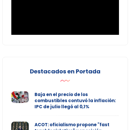
Destacados en Portada
Baja en el precio de los
combustibles contuvó la inflación:
IPC de julio llegó al 0,1%
ACOT: oficialismo propone "fast