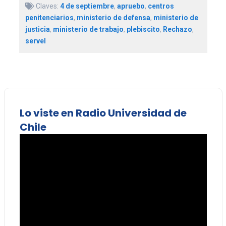
Claves:
4 de septiembre
,
apruebo
,
centros
penitenciarios
,
ministerio de defensa
,
ministerio de
justicia
,
ministerio de trabajo
,
plebiscito
,
Rechazo
,
servel
Lo viste en Radio Universidad de
Chile