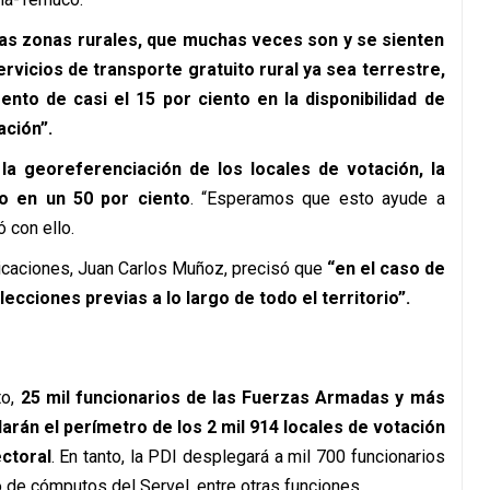
las zonas rurales, que muchas veces son y se sienten
vicios de transporte gratuito rural ya sea terrestre,
ento de casi el 15 por ciento en la disponibilidad de
ación”.
la georeferenciación de los locales de votación, la
do en un 50 por ciento
. “Esperamos que esto ayude a
 con ello.
nicaciones, Juan Carlos Muñoz, precisó que
“en el caso de
ecciones previas a lo largo de todo el territorio”.
to,
25 mil funcionarios
de las Fuerzas Armadas
y más
rán el perímetro de los 2 mil 914 locales de votación
ectoral
. En tanto, la PDI desplegará a mil 700 funcionarios
o de cómputos del Servel, entre otras funciones.