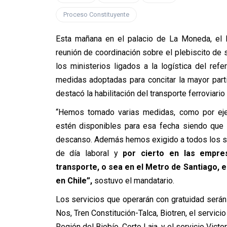
Proceso Constituyente
Esta mañana en el palacio de La Moneda, el P
reunión de coordinación sobre el plebiscito de sal
los ministerios ligados a la logística del ref
medidas adoptadas para concitar la mayor part
destacó la habilitación del transporte ferroviario
“Hemos tomado varias medidas, como por eje
estén disponibles para esa fecha siendo que p
descanso. Además hemos exigido a todos los si
de día laboral y
por cierto en las empres
transporte, o sea en el Metro de Santiago, e
en Chile”,
sostuvo el mandatario.
Los servicios que operarán con gratuidad serán
Nos, Tren Constitución-Talca, Biotren, el servici
Región del Biobío, Corto Laja, y el servicio Vict