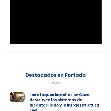
Destacados en Portada
Los ataques israelíes en Gaza
destruyen los sistemas de
alcantarillado y la infraestructura
civil