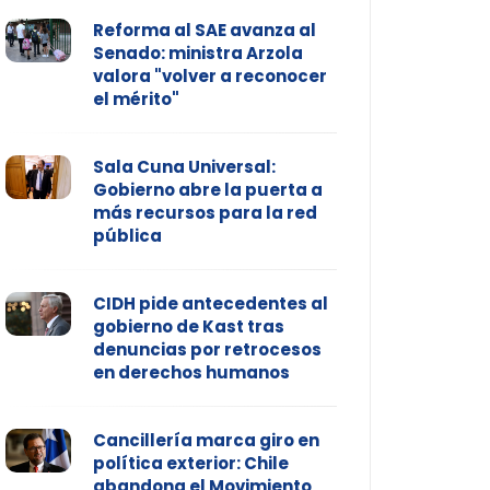
Reforma al SAE avanza al
Senado: ministra Arzola
valora "volver a reconocer
el mérito"
Sala Cuna Universal:
Gobierno abre la puerta a
más recursos para la red
pública
CIDH pide antecedentes al
gobierno de Kast tras
denuncias por retrocesos
en derechos humanos
Cancillería marca giro en
política exterior: Chile
abandona el Movimiento