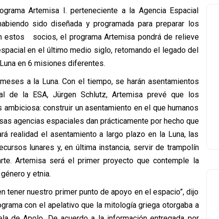
rograma Artemisa I. perteneciente a la Agencia Espacial
abiendo sido diseñada y programada para preparar los
ún estos socios, el programa Artemisa pondrá de relieve
spacial en el último medio siglo, retomando el legado del
 Luna en 6 misiones diferentes.
 o meses a la Luna. Con el tiempo, se harán asentamientos
al de la ESA, Jürgen Schlutz, Artemisa prevé que los
s ambiciosa: construir un asentamiento en el que humanos
versas agencias espaciales dan prácticamente por hecho que
rá realidad el asentamiento a largo plazo en la Luna, las
cursos lunares y, en última instancia, servir de trampolín
arte. Artemisa será el primer proyecto que contemple la
género y etnia.
n tener nuestro primer punto de apoyo en el espacio”, dijo
grama con el apelativo que la mitología griega otorgaba a
ela de Apolo. De acuerdo a la información entregada por