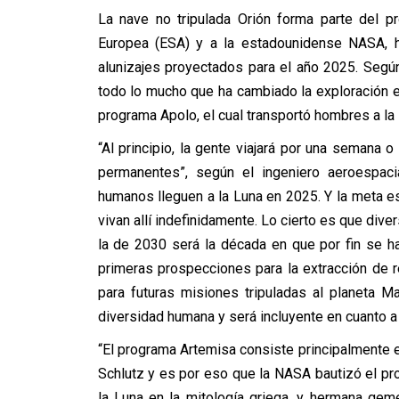
La nave no tripulada Orión forma parte del p
Europea (ESA) y a la estadounidense NASA, h
alunizajes proyectados para el año 2025. Seg
todo lo mucho que ha cambiado la exploración e
programa Apolo, el cual transportó hombres a la
“Al principio, la gente viajará por una semana
permanentes”, según el ingeniero aeroespaci
humanos lleguen a la Luna en 2025. Y la meta e
vivan allí indefinidamente. Lo cierto es que di
la de 2030 será la década en que por fin se ha
primeras prospecciones para la extracción de re
para futuras misiones tripuladas al planeta M
diversidad humana y será incluyente en cuanto a 
“El programa Artemisa consiste principalmente e
Schlutz y es por eso que la NASA bautizó el pro
la Luna en la mitología griega, y hermana gem