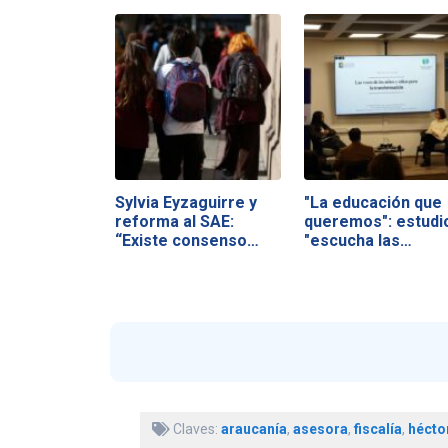
Sylvia Eyzaguirre y
"La educación que
reforma al SAE:
queremos": estudi
“Existe consenso…
"escucha las…
Claves:
araucanía
,
asesora
,
fiscalía
,
héctor