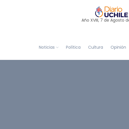
Año XVIII, 7 de
Agosto
d
Noticias
Política
Cultura
Opinión