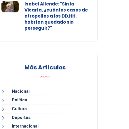
Isabel Allende: "Sin la
Vicaría, ¿cuántos casos de
atropellos a los DD.HH.
habrían quedado sin
perseguir?"
Más Artículos
Nacional
Política
Cultura
Deportes
Internacional