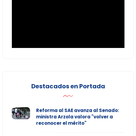
Destacados en Portada
Reforma al SAE avanza al Senado:
ministra Arzola valora "volver a
reconocer el mérito"