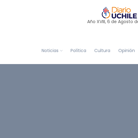
Año XVIII, 6 de
Agosto
d
Noticias
Política
Cultura
Opinión