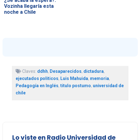
¿Se acaba la espera?:
Vozinha llegaría esta
noche a Chile
Claves:
ddhh
,
Desaparecidos
,
dictadura
,
ejecutados politicos
,
Luis Mahuida
,
memoria
,
Pedagogía en Inglés
,
titulo postumo
,
universidad de
chile
Lo viste en Radio Universidad de