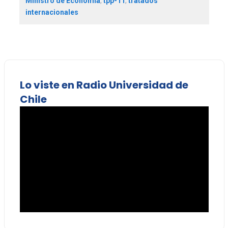
Ministro de Economía
,
tpp-11
,
tratados
internacionales
Lo viste en Radio Universidad de
Chile