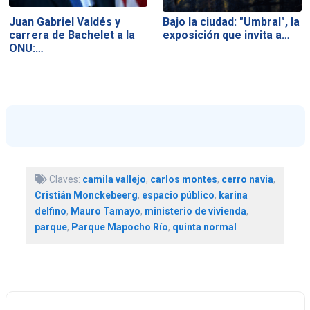
Juan Gabriel Valdés y
Bajo la ciudad: "Umbral", la
carrera de Bachelet a la
exposición que invita a…
ONU:…
Claves:
camila vallejo
,
carlos montes
,
cerro navia
,
Cristián Monckebeerg
,
espacio público
,
karina
delfino
,
Mauro Tamayo
,
ministerio de vivienda
,
parque
,
Parque Mapocho Río
,
quinta normal