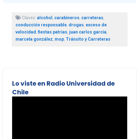
Claves:
alcohol
,
carabineros
,
carreteras
,
conducción responsable
,
drogas
,
exceso de
velocidad
,
fiestas patrias
,
juan carlos garcía
,
marcela gonzález
,
mop
,
Tránsito y Carreteras
Lo viste en Radio Universidad de
Chile