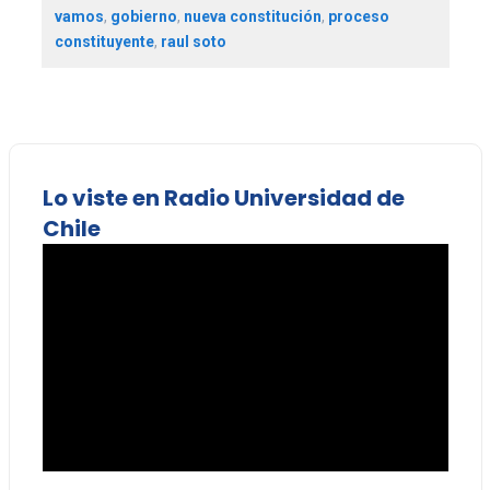
vamos
,
gobierno
,
nueva constitución
,
proceso
constituyente
,
raul soto
Lo viste en Radio Universidad de
Chile