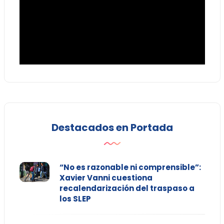
Destacados en Portada
“No es razonable ni comprensible”:
Xavier Vanni cuestiona
recalendarización del traspaso a
los SLEP