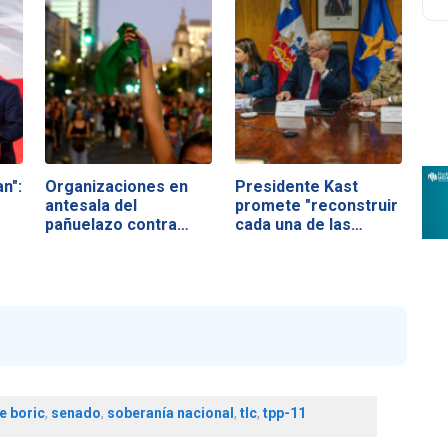
n":
Organizaciones en
Presidente Kast
antesala del
promete "reconstruir
pañuelazo contra…
cada una de las…
e boric
,
senado
,
soberanía nacional
,
tlc
,
tpp-11