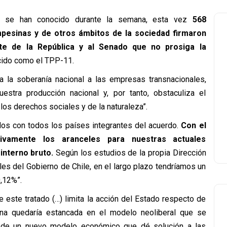
ue se han conocido durante la semana, esta vez
568
mpesinas y de otros ámbitos de la sociedad firmaron
nte de la República y al Senado que no prosiga la
cido como el TPP-11.
ga la soberanía nacional a las empresas transnacionales,
stra producción nacional y, por tanto, obstaculiza el
e los derechos sociales y de la naturaleza”.
ados con todos los países integrantes del acuerdo.
Con el
ivamente los aranceles para nuestras actuales
interno bruto.
Según los estudios de la propia Dirección
es del Gobierno de Chile, en el largo plazo tendríamos un
,12%”.
e este tratado (…) limita la acción del Estado respecto de
na quedaría estancada en el modelo neoliberal que se
ón de un nuevo modelo económico que dé solución a las