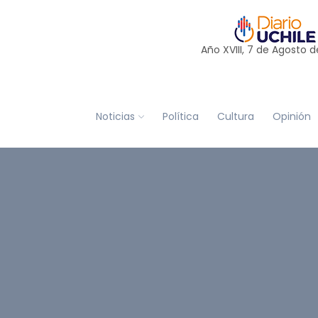
Año XVIII, 7 de
Agosto
d
Noticias
Política
Cultura
Opinión