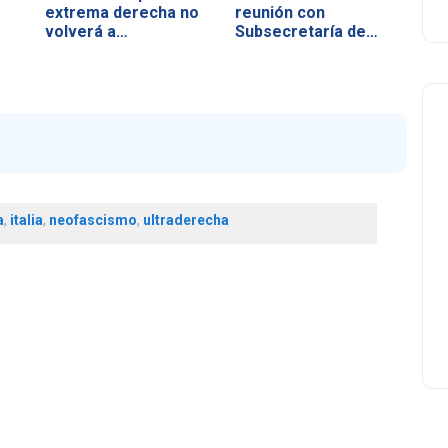
extrema derecha no
reunión con
volverá a…
Subsecretaría de
Educación…
a
,
italia
,
neofascismo
,
ultraderecha